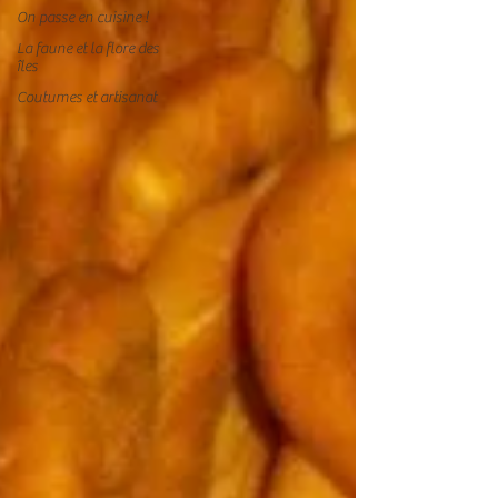
On passe en cuisine !
La faune et la flore des
îles
Coutumes et artisanat