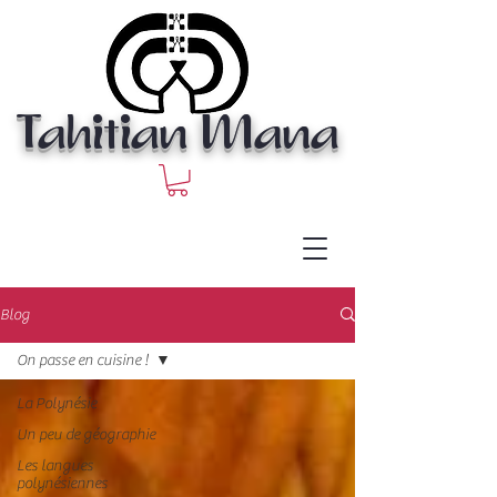
Tahitian Mana
Blog
On passe en cuisine !
La Polynésie
Un peu de géographie
Les langues
polynésiennes