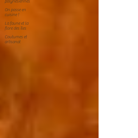
polynésiennes
On passe en
cuisine !
La faune et la
flore des îles
Coutumes et
artisanat