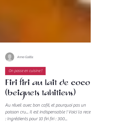
Anne-Gaëlle
On passe en cuisine !
Firi firi au lait de coco
(beignets tahitiens)
Au réveil avec bon café, et pourquoi pas un
poisson cru... Il est indispensable ! Voici la recette