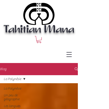
Tahitian Mana
Blog
La Polynésie
La Polynésie
Un peu de
géographie
Les langues