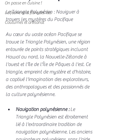
On passe en cuisine !
Le Triangle Polynésien : Naviguer à 
La faune et la flore des îles
travers les mystères du Pacifique
Coutumes et artisanat
Au cœur du vaste océan Pacifique se 
trouve le Triangle Polynésien, une région 
entourée de points stratégiques incluant 
Hawaï au nord, la Nouvelle-Zélande à 
l'ouest et l'île de l'Île de Pâques à l'est. Ce 
triangle, empreint de mystère et d'histoire, 
a captivé l'imagination des explorateurs, 
des anthropologues et des passionnés de 
la culture polynésienne.
Navigation polynésienne :
 Le 
Triangle Polynésien est étroitement 
lié à l'extraordinaire tradition de 
navigation polynésienne. Les anciens 
navigateurs polynésiens, sans l'aide 