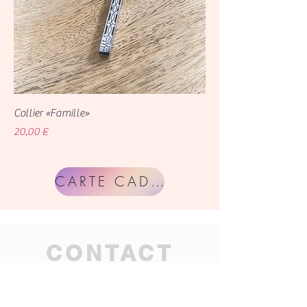
Collier «Famille»
Prix
20,00 €
CARTE CADEAU
CONTACT