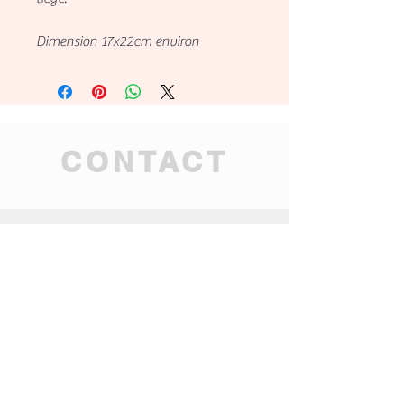
Dimension 17x22cm environ
CONTACT
tahitian.mana.ag@gmai
l.com