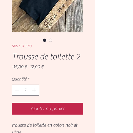
SKU : SAC013
Trousse de toilette 2
Prix
Prix
 15,00 € 
12,00 €
original
promotionnel
Quantité
*
Ajouter au panier
trousse de toilette en coton noir et
liège.