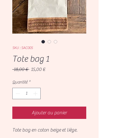
SKU : SAC005
Tote bag 1
Prix
Prix
 18,00 € 
15,00 €
original
promotionnel
Quantité
*
Ajouter au panier
Tote bag en coton beige et liège.