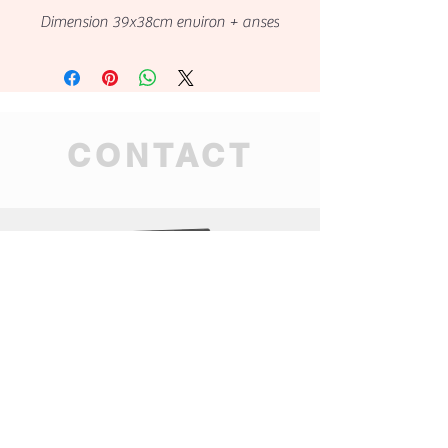
Dimension 39x38cm environ + anses
CONTACT
tahitian.mana.ag@gmai
l.com