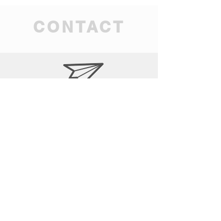
CONTACT
tahitian.mana.ag@gmai
l.com
06.79.59.85.76