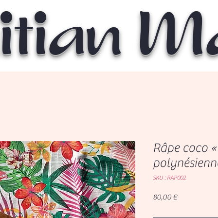
itian 
Râpe coco «
polynésienn
SKU : RAP002
Prix
80,00 €