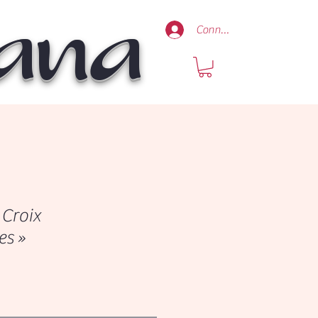
Mana
Connexion
 Croix
es »