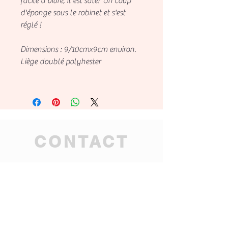
facile à vivre, il est sale? Un coup
d'éponge sous le robinet et s'est
réglé !
Dimensions : 9/10cmx9cm environ.
Liège doublé polyhester
CONTACT
tahitian.mana.ag@gmai