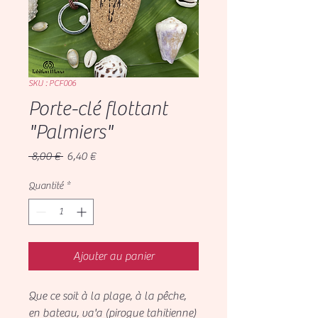
SKU : PCF006
Porte-clé flottant
"Palmiers"
Prix
Prix
 8,00 € 
6,40 €
original
promotionnel
Quantité
*
Ajouter au panier
Que ce soit à la plage, à la pêche,
en bateau, va'a (pirogue tahitienne)