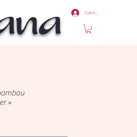
Mana
Connexion
 bambou
er »