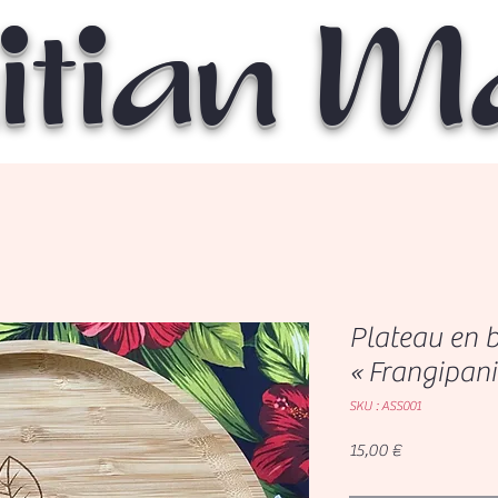
itian 
Plateau en
« Frangipani
SKU : ASS001
Prix
15,00 €