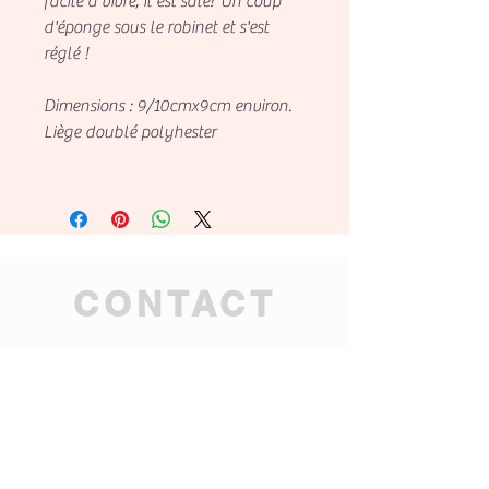
facile à vivre, il est sale? Un coup
d'éponge sous le robinet et s'est
réglé !
Dimensions : 9/10cmx9cm environ.
Liège doublé polyhester
CONTACT
tahitian.mana.ag@gmai