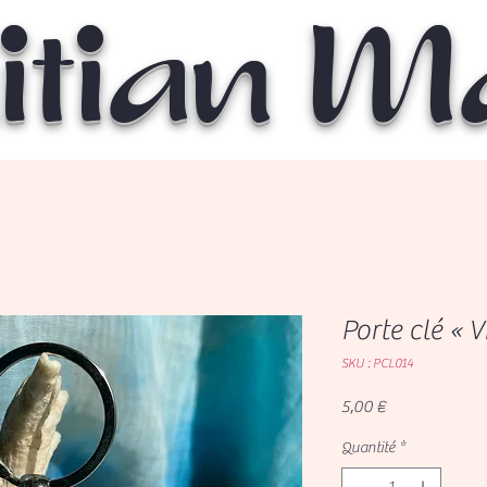
itian 
Porte clé « 
SKU : PCL014
Prix
5,00 €
Quantité
*