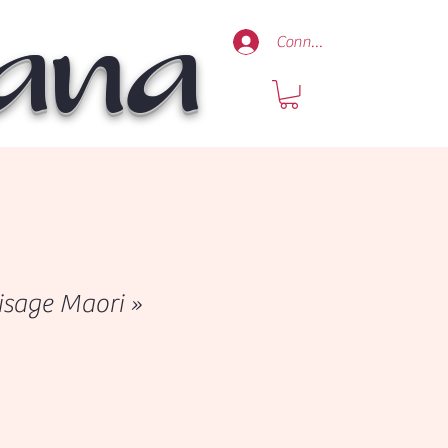
Mana
Connexion
Visage Maori »