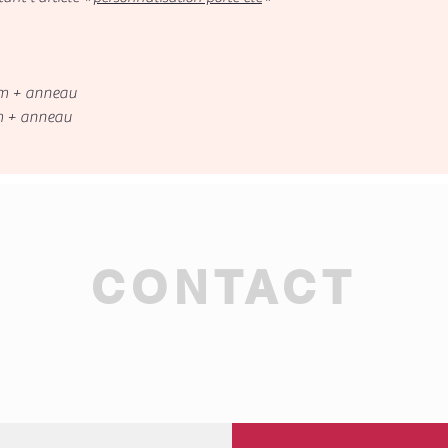
mm + anneau
 anneau
CONTACT