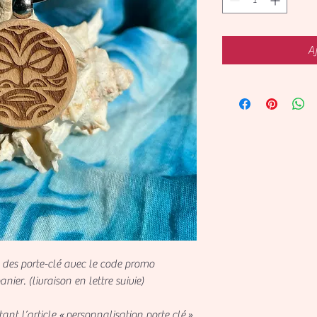
Aj
n des porte-clé avec le code promo
ier. (livraison en lettre suivie)
ant l’article «
personnalisation porte clé
»