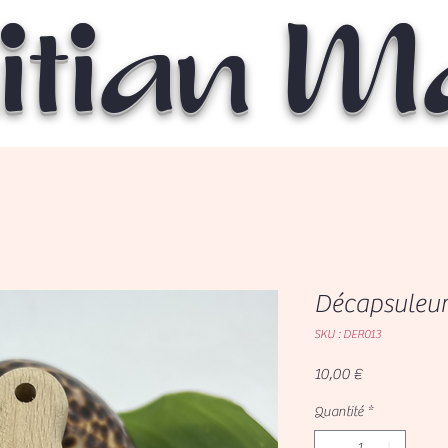
itian 
Décapsuleur 
SKU : DER013
Prix
10,00 €
Quantité
*