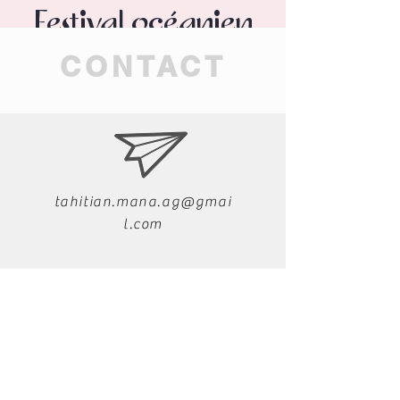
Festival océanien
sam. 01 juin
  |  
espace seraphin gimbert
CONTACT
Festival de l’association Ar’ polynesia
Les inscriptions sont closes
Voir d'autres événements
tahitian.mana.ag@gmai
l.com
Heure et lieu
01 juin 2024, 10:00 – 02 juin 2024, 18:00
espace seraphin gimbert, 07200 Vesseaux,
France
06.79.59.85.76